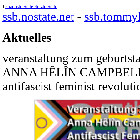
1
2
nächste Seite ›
letzte Seite
ssb.nostate.net
-
ssb.tommy
Aktuelles
veranstaltung zum geburtst
ANNA HÊLÎN CAMPBELL (1
antifascist feminist revolut