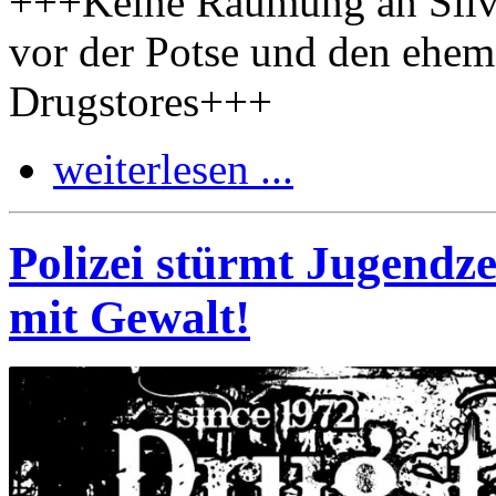
+++Keine Räumung an Sil
vor der Potse und den ehe
Drugstores+++
weiterlesen ...
Polizei stürmt Jugendz
mit Gewalt!