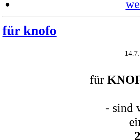
wei
für knofo
14.7.
für
KNO
- sind 
ei