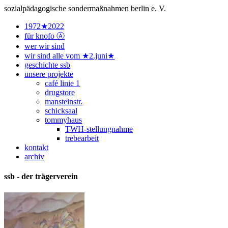
sozialpädagogische sondermaßnahmen berlin e. V.
1972★2022
für knofo Ⓐ
wer wir sind
wir sind alle vom ★2.juni★
geschichte ssb
unsere projekte
café linie 1
drugstore
mansteinstr.
schicksaal
tommyhaus
TWH-stellungnahme
trebearbeit
kontakt
archiv
ssb - der trägerverein