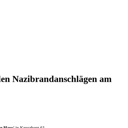
den Nazibrandanschlägen am
r Haus
' in Kreuzberg 61.