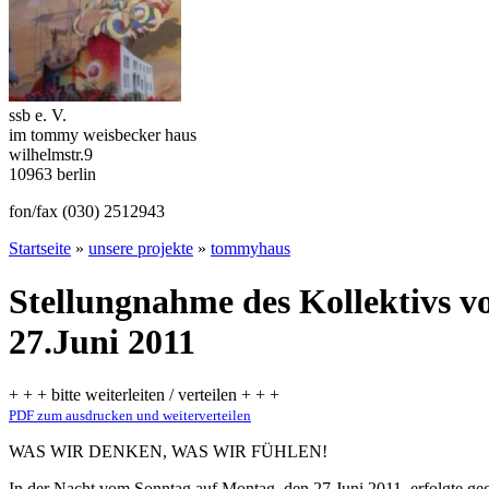
ssb e. V.
im tommy weisbecker haus
wilhelmstr.9
10963 berlin
fon/fax (030) 2512943
Startseite
»
unsere projekte
»
tommyhaus
Stellungnahme des Kollektivs
27.Juni 2011
+ + + bitte weiterleiten / verteilen + + +
PDF zum ausdrucken und weiterverteilen
WAS WIR DENKEN, WAS WIR FÜHLEN!
In der Nacht vom Sonntag auf Montag, den 27.Juni 2011, erfolgte ge