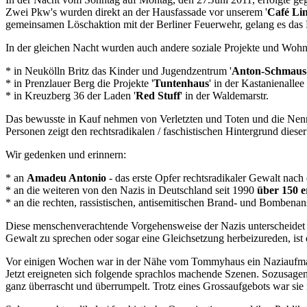
Zwei Pkw's wurden direkt an der Hausfassade vor unserem '
Café Lin
gemeinsamen Löschaktion mit der Berliner Feuerwehr, gelang es da
In der gleichen Nacht wurden auch andere soziale Projekte und Wohn
* in Neukölln Britz das Kinder und Jugendzentrum '
Anton-Schmaus
* in Prenzlauer Berg die Projekte '
Tuntenhaus
' in der Kastanienallee
* in Kreuzberg 36 der Laden '
Red Stuff
' in der Waldemarstr.
Das bewusste in Kauf nehmen von Verletzten und Toten und die Nennun
Personen zeigt den rechtsradikalen / faschistischen Hintergrund dieser
Wir gedenken und erinnern:
* an
Amadeu Antonio
- das erste Opfer rechtsradikaler Gewalt n
* an die weiteren von den Nazis in Deutschland seit 1990
über 150 
* an die rechten, rassistischen, antisemitischen Brand- und Bombena
Diese menschenverachtende Vorgehensweise der Nazis unterscheidet s
Gewalt zu sprechen oder sogar eine Gleichsetzung herbeizureden, ist 
Vor einigen Wochen war in der Nähe vom Tommyhaus ein Naziaufmars
Jetzt ereigneten sich folgende sprachlos machende Szenen. Sozusagen
ganz überrascht und überrumpelt. Trotz eines Grossaufgebots war sie n