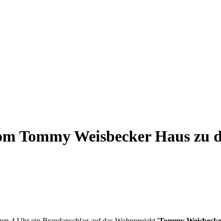
 vom Tommy Weisbecker Haus zu 
gen 4 Uhr ein Brandanschlag auf das Wohnprojekt '
Tommy Weisbecke