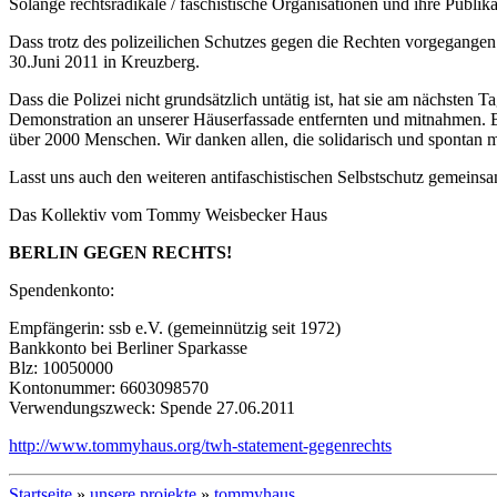
Solange rechtsradikale / faschistische Organisationen und ihre Publika
Dass trotz des polizeilichen Schutzes gegen die Rechten vorgegangen
30.Juni 2011 in Kreuzberg.
Dass die Polizei nicht grundsätzlich untätig ist, hat sie am nächste
Demonstration an unserer Häuserfassade entfernten und mitnahmen. 
über 2000 Menschen. Wir danken allen, die solidarisch und spontan mi
Lasst uns auch den weiteren antifaschistischen Selbstschutz gemeinsa
Das Kollektiv vom Tommy Weisbecker Haus
BERLIN GEGEN RECHTS!
Spendenkonto:
Empfängerin: ssb e.V. (gemeinnützig seit 1972)
Bankkonto bei Berliner Sparkasse
Blz: 10050000
Kontonummer: 6603098570
Verwendungszweck: Spende 27.06.2011
http://www.tommyhaus.org/twh-statement-gegenrechts
Startseite
»
unsere projekte
»
tommyhaus