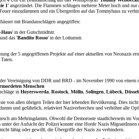
ie 1
' angezündet. Die Flammen schlugen mehrere Meter hoch und nur d
s Feuer einzudämmen und ein Übergreifen auf das Tommyhaus zu verhi
häuser mit Brandanschlägen angegriffen:
-Haus
' in der Gutschmidtstr.
 und das '
Bandito Rosso
' in der Lottumstr.
g der 5 angegriffenen Projekte auf einer aktuellen von Neonazis erste
 Taten.
ach der Vereinigung von DDR und BRD - im November 1990 von einem r
ermordeten Menschen
nschläge in
Hoyerswerda
,
Rostock
,
Mölln
,
Solingen
,
Lübeck
,
Düssel
ie von allen übrigen Teilen der hier lebenden Bevölkerung. Dies nicht
dumm und gefährlich, relativiert Naziverbrechen und verhöhnt alle Opf
ch am Mehringdamm. Obwohl die Demoroute staatlicherseits im Vorfe
 unter der Aufsicht der Polizei konnte eine Horde Nazis MigrantInnen
icht fähig oder gewillt, die Übergriffe der Nazis zu verhindern.